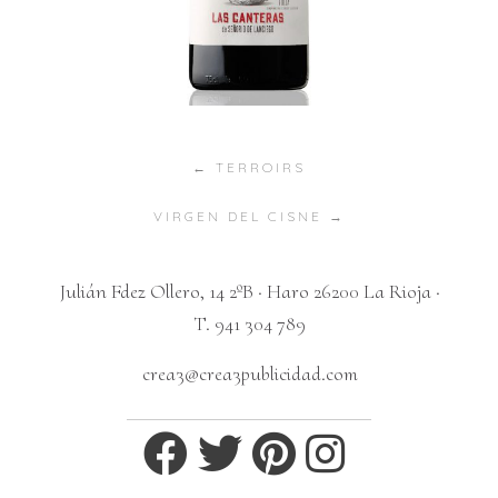
Posts
← TERROIRS
navigation
VIRGEN DEL CISNE →
Julián Fdez Ollero, 14 2ºB · Haro 26200 La Rioja ·
T. 941 304 789
crea3@crea3publicidad.com