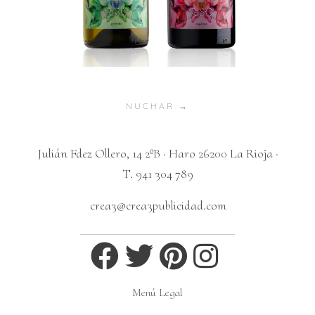
Posts
NUCHAR →
navigation
Julián Fdez Ollero, 14 2ºB · Haro 26200 La Rioja ·
T. 941 304 789
crea3@crea3publicidad.com
Menú Legal